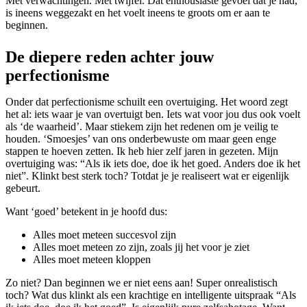
Met verwachtingen. Met twijfel. Dat enthousiaste gevoel dat je had,
is ineens weggezakt en het voelt ineens te groots om er aan te
beginnen.
De diepere reden achter jouw
perfectionisme
Onder dat perfectionisme schuilt een overtuiging. Het woord zegt
het al: iets waar je van overtuigt ben. Iets wat voor jou dus ook voelt
als ‘de waarheid’. Maar stiekem zijn het redenen om je veilig te
houden. ‘Smoesjes’ van ons onderbewuste om maar geen enge
stappen te hoeven zetten. Ik heb hier zelf jaren in gezeten. Mijn
overtuiging was: “Als ik iets doe, doe ik het goed. Anders doe ik het
niet”. Klinkt best sterk toch? Totdat je je realiseert wat er eigenlijk
gebeurt.
Want ‘goed’ betekent in je hoofd dus:
Alles moet meteen succesvol zijn
Alles moet meteen zo zijn, zoals jij het voor je ziet
Alles moet meteen kloppen
Zo niet? Dan beginnen we er niet eens aan! Super onrealistisch
toch? Wat dus klinkt als een krachtige en intelligente uitspraak “Als