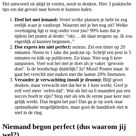
Het antwoord zit altijd in voelen, nooit in denken. Hier 3 praktische
tips om dat gevoel naar boven te kunnen halen.
Deel het met iemand:
Vertel welke plannen je hebt en zeg
eerlijk waar je vastloopt. Waarom stel je het nog uit? Welke
overtuiging ligt er nog onder voor jou? 99% kans dat je
tijdens het praten al denkt: “oke… dit slaat nergens op. Ik zou
eigenlijk al kunnen beginnen..”
Doe expres iets niet perfect:
serieus. Zet een timer op 20
minuten. Neem in 1 take die podcast op. Schrijf een post in 5
minuten en klik op publiceren. En klaar. Niet nog 6 keer
aanpassen. Voel wat het met je doet als je vaker ‘gewoon
doet’. Is de boodschap duidelijk? Ja? Mooi! Posten maar. Je
gaat het verschil niet maken met die laatste 20% finetunen.
Verander je verwachting (nooit je droom):
Blijf groot
denken, maar verwacht niet dat het in 1 keer werkt. Geef je
zelf veel meer ‘oefen-tijd’. Wat als het na 6 maanden pas een
succes hoeft te zijn? Stop niet als iets de eerste paar keer niet
gelijk werkt. Dan begint het pas! Dan ga je op zoek naar
optimalisatie mogelijkheden, maar gooi de handdoek niet te
snel in de ring.
Niemand begon perfect (dus waarom jij
wel?)