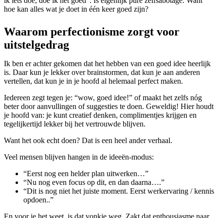
ik iets doe, doe ik het goed”. Is eigenlijk pure zelfsabotage. Want
hoe kan alles wat je doet in één keer goed zijn?
Waarom perfectionisme zorgt voor
uitstelgedrag
Ik ben er achter gekomen dat het hebben van een goed idee heerlijk
is. Daar kun je lekker over brainstormen, dat kun je aan anderen
vertellen, dat kun je in je hoofd al helemaal perfect maken.
Iedereen zegt tegen je: “wow, goed idee!” of maakt het zelfs nóg
beter door aanvullingen of suggesties te doen. Geweldig! Hier houdt
je hoofd van: je kunt creatief denken, complimentjes krijgen en
tegelijkertijd lekker bij het vertrouwde blijven.
Want het ook echt doen? Dat is een heel ander verhaal.
Veel mensen blijven hangen in de ideeën-modus:
“Eerst nog een helder plan uitwerken…”
“Nu nog even focus op dit, en dan daarna….”
“Dit is nog niet het juiste moment. Eerst werkervaring / kennis
opdoen..”
En voor je het weet, is dat vonkje weg. Zakt dat enthousiasme naar