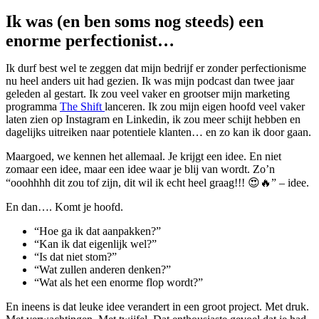
Ik was (en ben soms nog steeds) een
enorme perfectionist…
Ik durf best wel te zeggen dat mijn bedrijf er zonder perfectionisme
nu heel anders uit had gezien. Ik was mijn podcast dan twee jaar
geleden al gestart. Ik zou veel vaker en grootser mijn marketing
programma
The Shift
lanceren. Ik zou mijn eigen hoofd veel vaker
laten zien op Instagram en Linkedin, ik zou meer schijt hebben en
dagelijks uitreiken naar potentiele klanten… en zo kan ik door gaan.
Maargoed, we kennen het allemaal. Je krijgt een idee. En niet
zomaar een idee, maar een idee waar je blij van wordt. Zo’n
“ooohhhh dit zou tof zijn, dit wil ik echt heel graag!!! 😍🔥” – idee.
En dan…. Komt je hoofd.
“Hoe ga ik dat aanpakken?”
“Kan ik dat eigenlijk wel?”
“Is dat niet stom?”
“Wat zullen anderen denken?”
“Wat als het een enorme flop wordt?”
En ineens is dat leuke idee verandert in een groot project. Met druk.