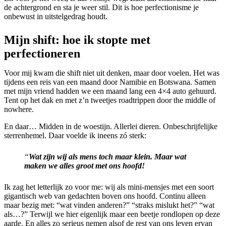
de achtergrond en sta je weer stil. Dit is hoe perfectionisme je
onbewust in uitstelgedrag houdt.
Mijn shift: hoe ik stopte met
perfectioneren
Voor mij kwam die shift niet uit denken, maar door voelen. Het was
tijdens een reis van een maand door Namibie en Botswana. Samen
met mijn vriend hadden we een maand lang een 4×4 auto gehuurd.
Tent op het dak en met z’n tweetjes roadtrippen door the middle of
nowhere.
En daar… Midden in de woestijn. Allerlei dieren. Onbeschrijfelijke
sterrenhemel. Daar voelde ik ineens zó sterk:
“
Wat zijn wij als mens toch maar klein. Maar wat
maken we alles groot met ons hoofd!
Ik zag het letterlijk zo voor me: wij als mini-mensjes met een soort
gigantisch web van gedachten boven ons hoofd. Continu alleen
maar bezig met: “wat vinden anderen?” “straks mislukt het?” “wat
als…?” Terwijl we hier eigenlijk maar een beetje rondlopen op deze
aarde. En alles zo serieus nemen alsof de rest van ons leven ervan